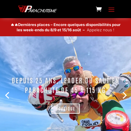
🔥🔥Dernières places – Encore quelques disponibilités pour
les week-ends du 8/9 et 15/16 août –
Appelez nous !
DEPUIS 25 ANS, LEADER DU SAUT EN
PARACHUTE DE 45 À 115 KG
BOUTIQUE