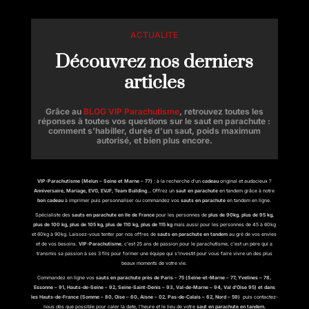
ACTUALITE
Découvrez nos derniers
articles
Grâce au
BLOG VIP Parachutisme
, retrouvez toutes les
réponses à toutes vos questions sur le saut en parachute :
comment s’habiller, durée d’un saut, poids maximum
autorisé, et bien plus encore.
VIP-Parachutisme (Melun – Seine et Marne – 77)
: à la recherche d’un
cadeau
original et audacieux ?
Anniversaire, Mariage, EVG, EVJF, Team Building
… Offrez un
saut en parachute
en tandem grâce à notre
bon cadeau
à imprimer puis personnaliser ou commandez vos
sauts en parachute
en tandem en ligne.
Spécialiste des
sauts en parachute en Ile de France
pour les personnes de
plus de 90kg
,
plus de 95 kg,
plus de 100 kg, plus de 105 kg, plus de 110 kg, plus de 115 kg
mais aussi pour les personnes de 45 à 60kg
et 60kg à 90kg. Laissez-vous tenter par nos offres de
sauts en parachute en tandem
au gré de vos envies
et de vos besoins.
VIP-Parachutisme
, c’est 25 ans de passion pour le parachutisme, c’est un père qui a
transmis sa passion à ses 3 fils pour former une équipe qui s’investit pour vous faire vivre un des plus
beaux moments de votre vie.
Commandez en ligne vos
sauts en parachute près de Paris – 75 (Seine-et-Marne – 77, Yvelines – 78,
Essonne – 91, Hauts-de-Seine – 92, Seine-Saint-Denis – 93, Val-de-Marne – 94, Val d’Oise 95) et dans
les Hauts-de-France (Somme – 80, Oise – 60, Aisne – 02, Pas-de-Calais – 62, Nord – 59)
puis contactez-
nous dès que possible pour caler la date, l’heure et le lieu de votre
saut en parachute en tandem.