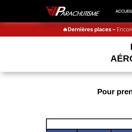
ACCUEI
🔥Dernières places –
Encore
AÉR
Pour pre