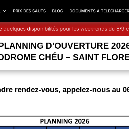
L
PRIX DES SAUTS
BLOG
DOCUMENTS A TELECHARGE
 quelques disponibilités pour les week-ends du 8/9 et
PLANNING D’OUVERTURE 202
ODROME CHÉU – SAINT FLORE
ndre rendez-vous, appelez-nous
au
0