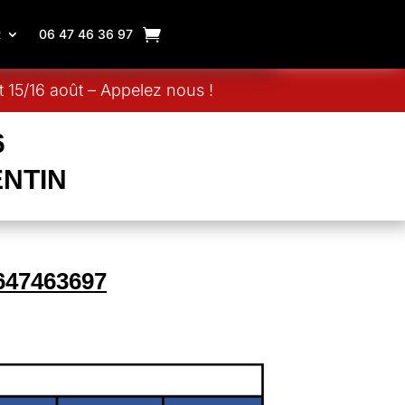
R
06 47 46 36 97
 15/16 août – Appelez nous !
6
NTIN
647463697