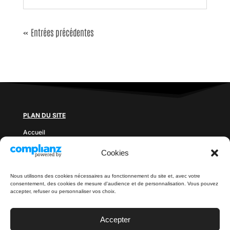
« Entrées précédentes
PLAN DU SITE
Accueil
Prix des sauts
Cookies
Blog
Documents à télécharger
Contact
Nous utilisons des cookies nécessaires au fonctionnement du site et, avec votre
consentement, des cookies de mesure d'audience et de personnalisation. Vous pouvez
LÉGAL
accepter, refuser ou personnaliser vos choix.
Politique de confidentialité
Mentions légales
Accepter
CGV