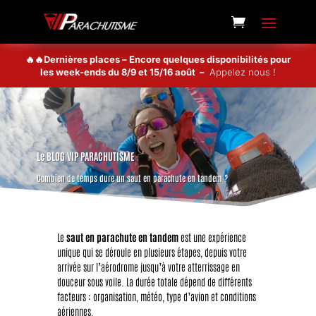
🔥🔥Dernières places – Encore quelques disponibilités pour
les week-ends du 8/9 et 15/16 août –
Appelez nous !
Le BLOG VIP PARACHUTISME
Combien de temps dure un saut en parachute en tandem ?
Le
saut en parachute en tandem
est une expérience
unique qui se déroule en plusieurs étapes, depuis votre
arrivée sur l’aérodrome jusqu’à votre atterrissage en
douceur sous voile. La durée totale dépend de différents
facteurs : organisation, météo, type d’avion et conditions
aériennes.