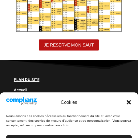
JE RESERVE MON SAUT
PLAN DU SITE
Accueil
Prix des sauts
Cookies
Blog
Documents à télécharger
Contact
Nous utilisons des cookies nécessaires au fonctionnement du site et, avec votre
consentement, des cookies de mesure d'audience et de personnalisation. Vous pouvez
LÉGAL
accepter, refuser ou personnaliser vos choix.
Politique de confidentialité