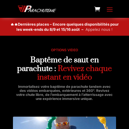
🔥🔥Dernières places – Encore quelques disponibilités pour
les week-ends du 8/9 et 15/16 août –
Appelez nous !
OPTIONS VIDEO
Baptême de saut en
parachute :
Revivez chaque
instant en vidéo
Immortalisez votre
baptême de parachute tandem
avec
des vidéos embarquées, extérieures et 360°. Revivez
votre
chute libre
, de l’embarquement à l’atterrissage avec
une
expérience immersive unique
.