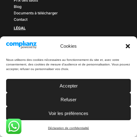
Prix des sauts
Blog
Documents à télécharger
Contact
LÉGAL
Politique de confidentialité
Mentions légales
Cookies
CGV
Nous utilisons des cookies nécessaires au fonctionnement du site et, avec votre
consentement, des cookies de mesure d'audience et de personnalisation. Vous pouvez
accepter, refuser ou personnaliser vos choix.
VIP-Parachutisme – 2026 – Tous droits réservés
Accepter
Refuser
Voir les préférences
Déclaration de confidentialité