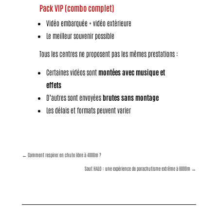
Pack VIP (combo complet)
Vidéo embarquée + vidéo extérieure
Le meilleur souvenir possible
Tous les centres ne proposent pas les mêmes prestations :
Certaines vidéos sont
montées avec musique et
effets
D’autres sont envoyées
brutes sans montage
Les délais et formats peuvent varier
←
Comment respirer en chute libre à 4000m ?
Saut HALO : une expérience de parachutisme extrême à 8000m
→