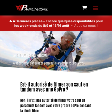
🔥🔥Dernières places – Encore quelques disponibilités pour
les week-ends du 8/9 et 15/16 août –
Appelez nous !
Le BLOG VIP PARACHUTISME
Peut-on filmer son saut en parachute tandem avec une GoPro ?
Est-il autorisé de filmer son saut en
tandem avec une GoPro ?
Non
, il n’est
pas autorisé de filmer votre saut en
parachute tandem avec votre propre GoPro pendant
la chute libre
.