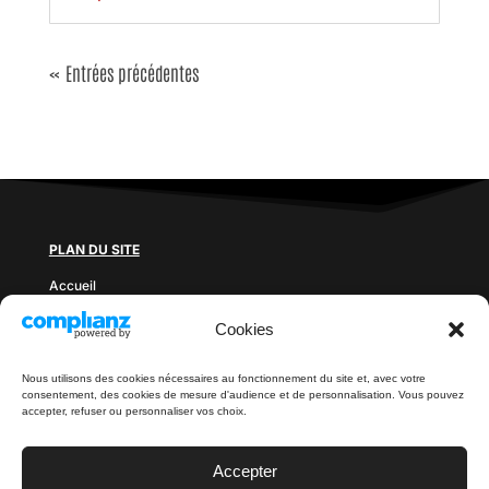
« Entrées précédentes
PLAN DU SITE
Accueil
Prix des sauts
Cookies
Blog
Documents à télécharger
Contact
Nous utilisons des cookies nécessaires au fonctionnement du site et, avec votre
consentement, des cookies de mesure d'audience et de personnalisation. Vous pouvez
LÉGAL
accepter, refuser ou personnaliser vos choix.
Politique de confidentialité
Mentions légales
Accepter