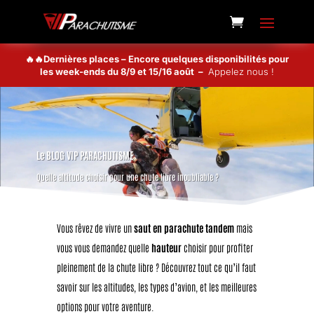
🔥🔥Dernières places – Encore quelques disponibilités pour
les week-ends du 8/9 et 15/16 août –
Appelez nous !
Le BLOG VIP PARACHUTISME
Quelle altitude choisir pour une chute libre inoubliable ?
Vous rêvez de vivre un
saut en parachute tandem
mais
vous vous demandez quelle
hauteur
choisir pour profiter
pleinement de la chute libre ? Découvrez tout ce qu’il faut
savoir sur les altitudes, les types d’avion, et les meilleures
options pour votre aventure.