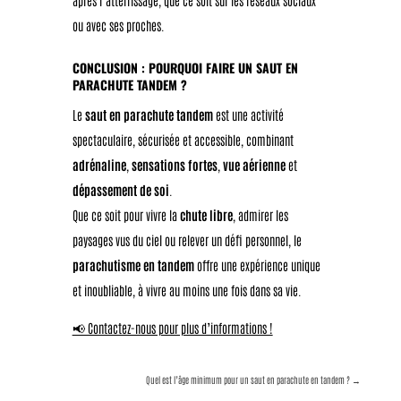
ou avec ses proches.
CONCLUSION : POURQUOI FAIRE UN SAUT EN
PARACHUTE TANDEM ?
Le
saut en parachute tandem
est une activité
spectaculaire, sécurisée et accessible, combinant
adrénaline
,
sensations fortes
,
vue aérienne
et
dépassement de soi
.
Que ce soit pour vivre la
chute libre
, admirer les
paysages vus du ciel ou relever un défi personnel, le
parachutisme en tandem
offre une expérience unique
et inoubliable, à vivre au moins une fois dans sa vie.
📢 Contactez-nous pour plus d’informations !
Quel est l’âge minimum pour un saut en parachute en tandem ?
→