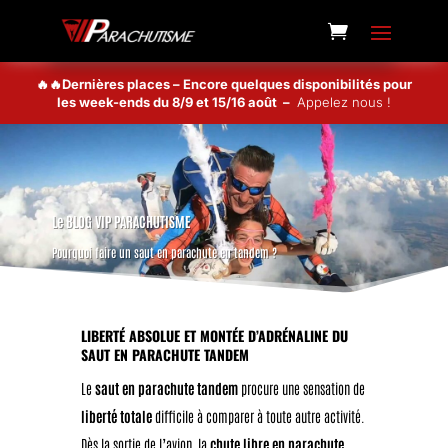
🔥🔥Dernières places – Encore quelques disponibilités pour
les week-ends du 8/9 et 15/16 août –
Appelez nous !
Le BLOG VIP PARACHUTISME
Pourquoi faire un saut en parachute en tandem ?
LIBERTÉ ABSOLUE ET MONTÉE D’ADRÉNALINE DU
SAUT EN PARACHUTE TANDEM
Le
saut en parachute tandem
procure une sensation de
liberté totale
difficile à comparer à toute autre activité.
Dès la sortie de l’avion, la
chute libre en parachute