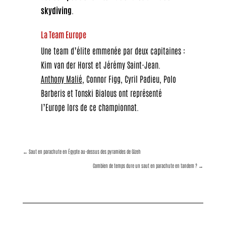
skydiving
.
La Team Europe
Une team d’élite emmenée par deux capitaines :
Kim van der Horst et Jérémy Saint-Jean.
Anthony Malié
, Connor Figg, Cyril Padieu, Polo
Barberis et Tonski Bialous ont représenté
l’Europe lors de ce championnat.
←
Saut en parachute en Égypte au-dessus des pyramides de Gizeh
Combien de temps dure un saut en parachute en tandem ?
→