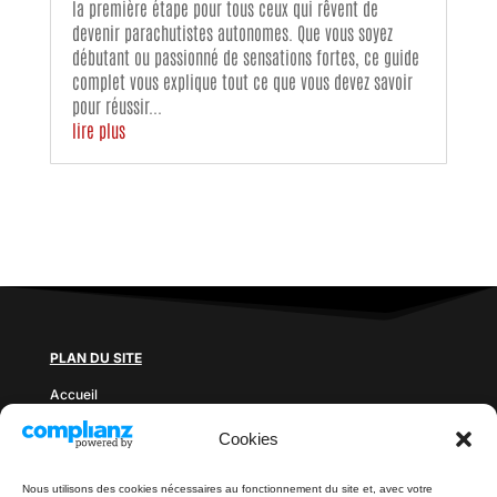
la première étape pour tous ceux qui rêvent de
devenir parachutistes autonomes. Que vous soyez
débutant ou passionné de sensations fortes, ce guide
complet vous explique tout ce que vous devez savoir
pour réussir...
lire plus
PLAN DU SITE
Accueil
Prix des sauts
Cookies
Blog
Documents à télécharger
Contact
Nous utilisons des cookies nécessaires au fonctionnement du site et, avec votre