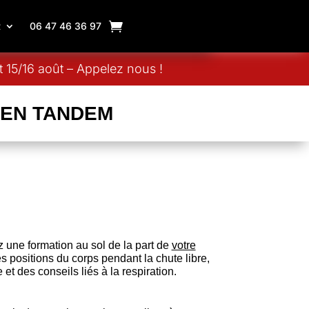
R
06 47 46 36 97
 15/16 août – Appelez nous !
 EN TANDEM
z une formation au sol de la part de
votre
s positions du corps pendant la chute libre,
 et des conseils liés à la respiration.