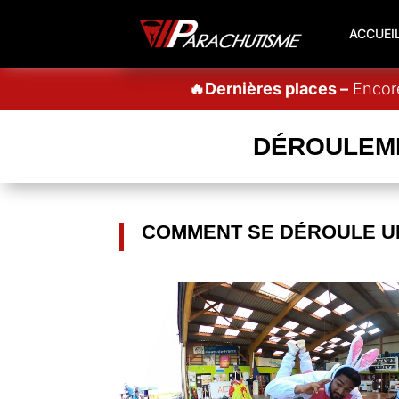
ACCUEI
🔥Dernières places –
Encore
DÉROULEME
COMMENT SE DÉROULE U