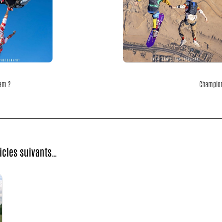
dem ?
Champion
ticles suivants…