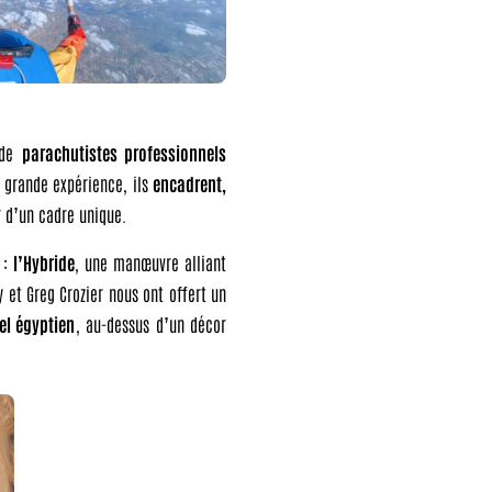
 de
parachutistes professionnels
r grande expérience, ils
encadrent,
r d’un cadre unique.
:
l’Hybride
, une manœuvre alliant
y et Greg Crozier nous ont offert un
iel égyptien
, au-dessus d’un décor