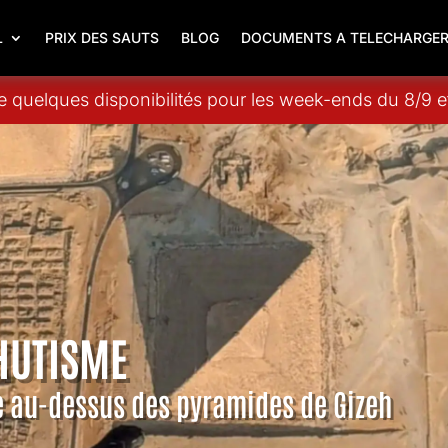
L
PRIX DES SAUTS
BLOG
DOCUMENTS A TELECHARGE
 quelques disponibilités pour les week-ends du 8/9 et
HUTISME
e au-dessus des pyramides de Gizeh