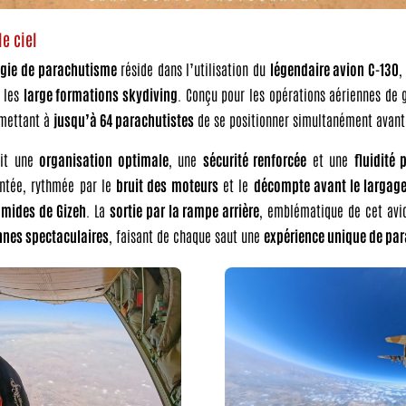
le ciel
gie de parachutisme
réside dans l’utilisation du
légendaire avion C-130
,
 les
large formations skydiving
. Conçu pour les opérations aériennes de 
rmettant à
jusqu’à 64 parachutistes
de se positionner simultanément avant 
tit une
organisation optimale
, une
sécurité renforcée
et une
fluidité 
ntée, rythmée par le
bruit des moteurs
et le
décompte avant le largag
amides de Gizeh
. La
sortie par la rampe arrière
, emblématique de cet avi
nnes spectaculaires
, faisant de chaque saut une
expérience unique de pa