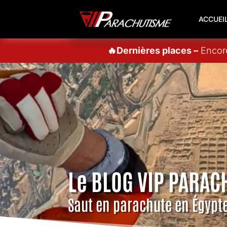
ACCUEI
🔥Dernières places –
Encore
Le BLOG VIP PARAC
Saut en parachute en Égypt