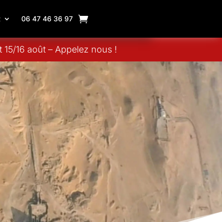
R
06 47 46 36 97
 15/16 août – Appelez nous !